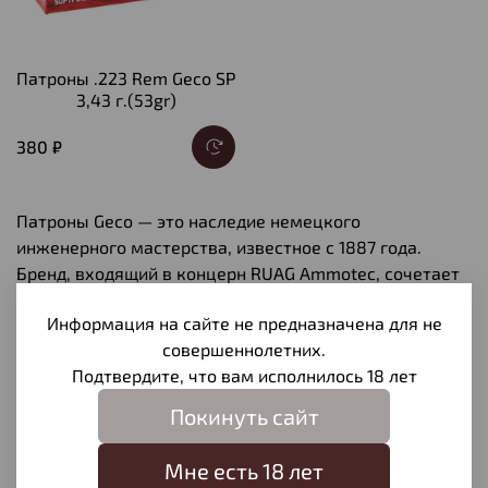
Патроны .223 Rem Geco SP
3,43 г.(53gr)
380 ₽
Патроны Geco — это наследие немецкого
инженерного мастерства, известное с 1887 года.
Бренд, входящий в концерн RUAG Ammotec, сочетает
инновационные технологии и строгий контроль
Информация на сайте не предназначена для не
качества, предлагая решения для охоты, спорта и
совершеннолетних.
практической стрельбы. Производитель патронов
Подтвердите, что вам исполнилось 18 лет
Geco уделяет особое внимание стабильности боя и
долговечности, что делает их выбором для тех, кто
Покинуть сайт
ценит надежность.
Мне есть 18 лет
Особенности патронов Geco