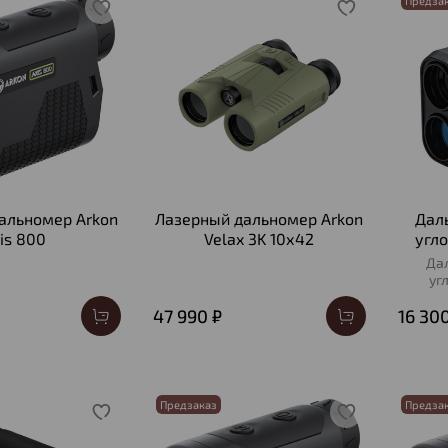
Предза
альномер Arkon
Лазерный дальномер Arkon
Дал
is 800
Velax 3K 10х42
угло
Да
уг
47 990 ₽
16 30
Предзаказ
Предза