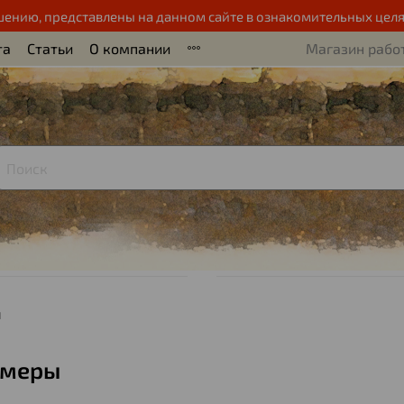
шению, представлены на данном сайте в ознакомительных целя
та
Статьи
О компании
Магазин работ
ы
омеры