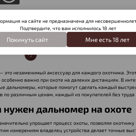
ормация на сайте не предназначена для несовершеннолет
Подтвердите, что вам исполнилось 18 лет
альномер Arkon
Покинуть сайт
Мне есть 18 лет
 3K 10х42
— это незаменимый аксессуар для каждого охотника. Этот
о особенно важно при охоте на далеких дистанциях. В и
ые дальномеры, которые помогут сделать каждый выстр
в по различным ценам, каждый из покупателей без труда
 нужен дальномер на охоте
начительно упрощает процесс охоты, позволяя охотнику 
этим измерениям владелец устройства делает точные выс