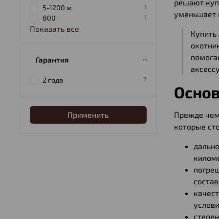
решают куп
1
5-1200 м
уменьшает 
1
800
Показать все
Купить
охотни
помога
Гарантия
аксессу
7
2 года
Основ
Прежде чем
Применить
которые ст
дально
киломе
погре
состав
качест
услови
степен