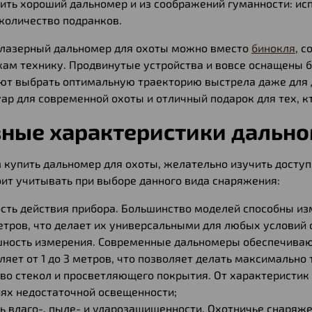
ить хороший дальномер и из соображений гуманности: ис
количество подранков.
 лазерный дальномер для охоты можно вместо
бинокля
, 
кам технику. Продвинутые устройства и вовсе оснащены 
ют выбрать оптимальную траекторию выстрела даже для 
ар для современной охоты и отличный подарок для тех, к
ные характеристики дальн
 купить дальномер для охоты, желательно изучить доступ
оит учитывать при выборе данного вида снаряжения:
сть действия прибора. Большинство моделей способны изм
тров, что делает их универсальными для любых условий 
шность измерения. Современные дальномеры обеспечиваю
ляет от 1 до 3 метров, что позволяет делать максимально
во стекол и просветляющего покрытия. От характеристик 
ях недостаточной освещенности;
ь влаго-, пыле- и ударозащищенности. Охотничье снаряж