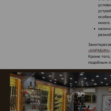
услови
устрой
особен
много 
наличи
резкой
Заинтересо
«КАРАБИН»
Кроме того,
подобным о