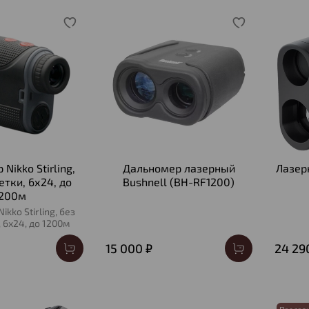
Nikko Stirling,
Дальномер лазерный
Лазер
етки, 6х24, до
Bushnell (BH-RF1200)
1200м
kko Stirling, без
 6х24, до 1200м
15 000 ₽
24 29