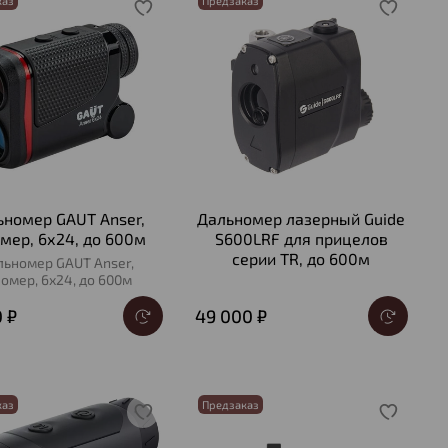
каз
Предзаказ
ьномер GAUT Anser,
Дальномер лазерный Guide
мер, 6х24, до 600м
S600LRF для прицелов
серии TR, до 600м
льномер GAUT Anser,
ломер, 6х24, до 600м
0 ₽
49 000 ₽
каз
Предзаказ