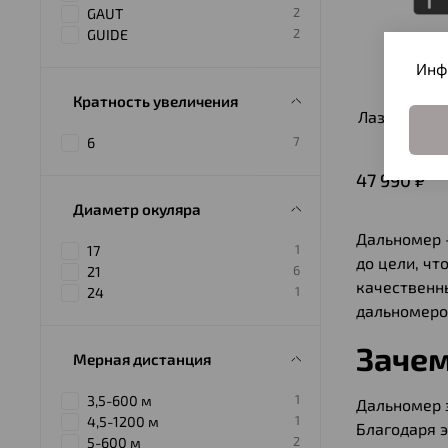
2
GAUT
2
GUIDE
Инф
Кратность увеличения
Лазерный д
Velax
7
6
47 990 ₽
Диаметр окуляра
Дальномер 
1
17
до цели, чт
6
21
качественн
1
24
дальномеро
Зачем
Мерная дистанция
1
3,5-600 м
Дальномер з
1
4,5-1200 м
Благодаря 
2
5-600 м