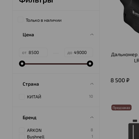
Только в наличии
Цена
—
от
до
Дальномер 
L
8 500 ₽
Страна
10
КИТАЙ
Предзаказ
Бренд
8
ARKON
1
Bushnell