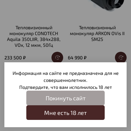
Тепловизионный
Тепловизионный
монокуляр CONOTECH
монокуляр ARKON OVis II
Aquila 350LIIR, 384х288,
SM25
VOx, 12 мкм, 50Гц
233 500 ₽
64 990 ₽
Информация на сайте не предназначена для не
совершеннолетних.
Предзаказ
Предзаказ
Подтвердите, что вам исполнилось 18 лет
Покинуть сайт
Мне есть 18 лет