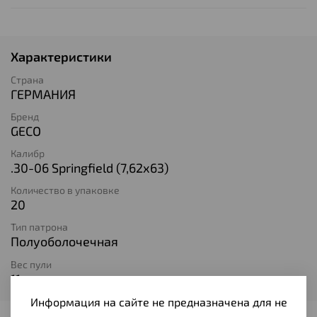
Характеристики
Страна
ГЕРМАНИЯ
Бренд
GECO
Калибр
.30-06 Springfield (7,62х63)
Количество в упаковке
20
Тип патрона
Полуоболочечная
Вес пули
11
Информация на сайте не предназначена для не