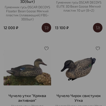
3D(6шт)
Гуменник гусь OSCAR DECOYS
ELITE 3D Bean Goose Мягкий
Гуменник гусь OSCAR DECOYS
пластик 10 шт (8+2)
Floater Bean Goose Мягкий
пластик (плавающий) FBG-
3D(6шт)
12 000 ₽
13 100 ₽
Чучело утки "Кряква
Чучело Чирок свистунок
активная"
Утка
Чучело утки "Кряква
Чучело Чирок свистунок Утка