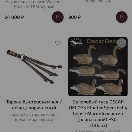
коричневый
Наушники активные Walker's
Razor X-TRM черный
24 800 ₽
900 ₽
Торока быстросъемная /
Белолобый гусь OSCAR
кожа / коричневый
DECOYS Floater Speckbelly
Goose Мягкий пластик
Торока быстросъемная /
(плавающий) FSG-
кожа / коричневый
3D(6шт)
Белолобый гусь OSCAR