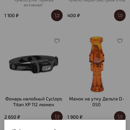
активная"
1 100 ₽
400 ₽
Фонарь налобный Cyclops
Манок на утку Дельта D-
Titan XP 112 люмен
050
2 650 ₽
1 900 ₽