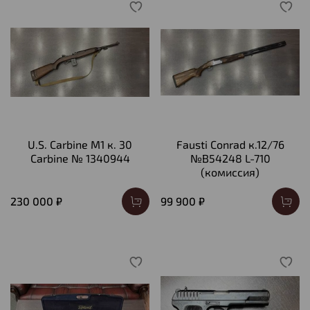
U.S. Carbine M1 к. 30
Fausti Conrad к.12/76
Carbine № 1340944
№В54248 L-710
(комиссия)
230 000 ₽
99 900 ₽