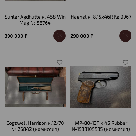
Suhler Agdhutte к. 458 Win
Haenel к. 8.15х46R № 9967
Mag № 58764
390 000 ₽
290 000 ₽
Cogswell Harrison к.12/70
МР-80-13Т к.45 Rubber
№ 26842 (комиссия)
№1533105535 (комиссия)