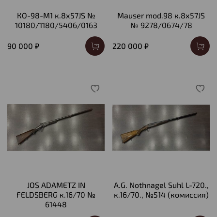
КО-98-М1 к.8х57JS №
Mauser mod.98 к.8х57JS
10180/1180/5406/0163
№ 9278/0674/78
90 000 ₽
220 000 ₽
JOS ADAMETZ IN
A.G. Nothnagel Suhl L-720.,
FELDSBERG к.16/70 №
к.16/70., №514 (комиссия)
61448