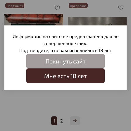
Предзаказ
Предзаказ
Информация на сайте не предназначена для не
совершеннолетних.
Подтвердите, что вам исполнилось 18 лет
Покинуть сайт
МЦ-105-20М к.20/70 №
Rossi mod.92 к.45 Colt №
040054
5HY176815
Мне есть 18 лет
290 000 ₽
120 000 ₽
1
2