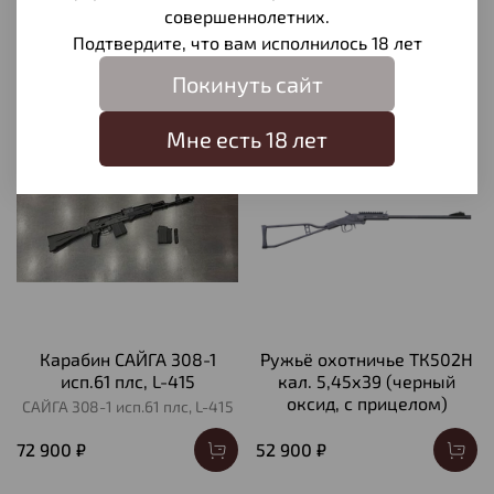
совершеннолетних.
395 000 ₽
395 000 ₽
Подтвердите, что вам исполнилось 18 лет
Покинуть сайт
Мне есть 18 лет
Карабин САЙГА 308-1
Ружьё охотничье ТК502H
исп.61 плс, L-415
кал. 5,45х39 (черный
оксид, с прицелом)
САЙГА 308-1 исп.61 плс, L-415
72 900 ₽
52 900 ₽