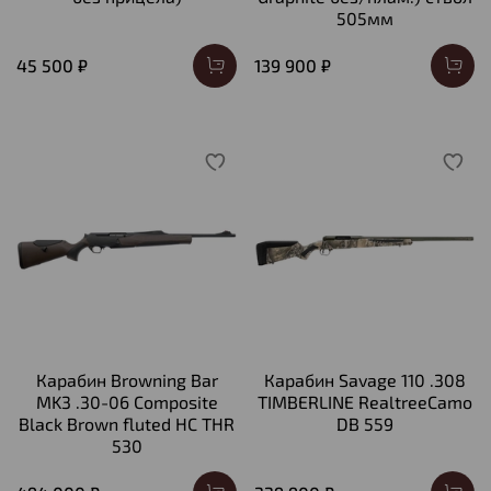
505мм
45 500 ₽
139 900 ₽
Карабин Browning Bar
Карабин Savage 110 .308
MK3 .30-06 Composite
TIMBERLINE RealtreeCamo
Black Brown fluted HC THR
DB 559
530