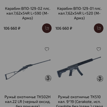
Карабин ВПО-129-02 плс.
Карабин ВПО-129-01 плс.
кал.7,62х54R L=590 (М-
кал.7,62х54R L=520 (М-
Армз)
Армз)
106 660 ₽
106 660 ₽
Ружьё охотничье ТК502H
Ружьё охотничье ТК510
кал.22 LR (черный оксид,
кал. 9*19 (Cerakote, исп.
без прицела)
Graphite без/плам.) ствол