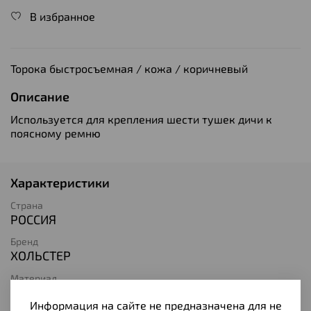
В избранное
Торока быстросъемная / кожа / коричневый
Описание
Используется для крепления шести тушек дичи к
поясному ремню
Характеристики
Страна
РОССИЯ
Бренд
ХОЛЬСТЕР
Материал
Натуральная кожа
Информация на сайте не предназначена для не