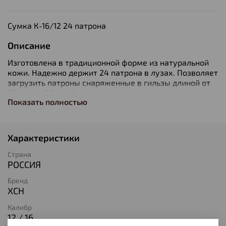
Сумка К-16/12 24 патрона
Описание
Изготовлена в традиционной форме из натуральной
кожи. Надежно держит 24 патрона в лузах. Позволяет
загрузить патроны снаряженные в гильзы длиной от
70мм. до 89мм. Оснащена клапанами для защиты
Показать полностью
патронов от не погоды. В производстве используется
итальянская фурнитура, которая практически не дает
бликов. Раскрой производится на специальном
оборудовании, что гарантирует высокое качество
Характеристики
изделий. Изделие украшено миниатюрами охотничей
тематики, нанесенным методом горячего тиснения.
Страна
Для производства используется элитная кожа
РОССИЯ
натурального сквозного прокраса. Она изготовлена по
Бренд
старинной технологии, не боится влаги, ружейного
ХСН
масла и солнечных лучей. Изделия, выполненные из
этой кожи, будут служить долгие годы, сохраняя свой
Калибр
первозданный вид.
12 / 16