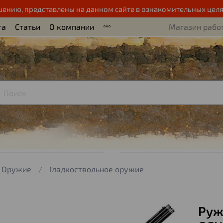
шению, представлены на данном сайте в ознакомительных целя
та
Статьи
О компании
Магазин работ
Оружие
Гладкоствольное оружие
Ружь