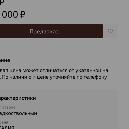
P
 000 ₽
Предзаказ
ание
вая цена может отличаться от указанной на
. По наличию и цене уточняйте по телефону
арактеристики
п ствола
ладкоствольный
рана
ТАЛИЯ