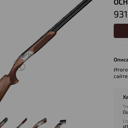
OCH
931
Опис
Итого
сайте
Х
Ти
Г
Ст
И