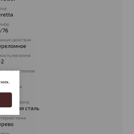
енд
retta
либр
/76
инцип действия
ереломное
кость магазина
+2
личество стволов
них.
ина ствола
10
териал ствола
ружейная сталь
териал ложа
ерево
дель