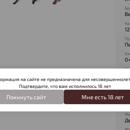
Бр
Be
Ка
12
Пр
П
Ем
0
Ко
2
ормация на сайте не предназначена для несовершеннолет
Дл
Подтвердите, что вам исполнилось 18 лет
8
Покинуть сайт
Мне есть 18 лет
Ма
О
Ма
Д
Мо