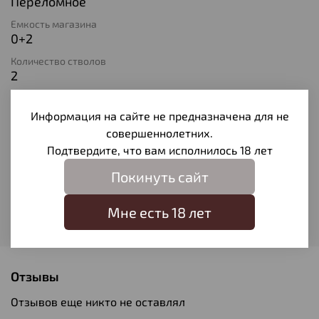
Переломное
Емкость магазина
0+2
Количество стволов
2
Длина ствола
710
Информация на сайте не предназначена для не
совершеннолетних.
Материал ствола
Оружейная сталь
Подтвердите, что вам исполнилось 18 лет
Материал ложа
Покинуть сайт
Дерево
Мне есть 18 лет
Модель
694
Отзывы
Отзывов еще никто не оставлял