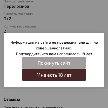
Принцип действия
Переломное
Емкость магазина
0+2
Количество стволов
2
Длина ствола
Информация на сайте не предназначена для не
710
совершеннолетних.
Материал ствола
Подтвердите, что вам исполнилось 18 лет
Оружейная сталь
Покинуть сайт
Материал ложа
Дерево
Мне есть 18 лет
Модель
686 Silver Pigeon | MY19
Отзывы
Отзывов еще никто не оставлял