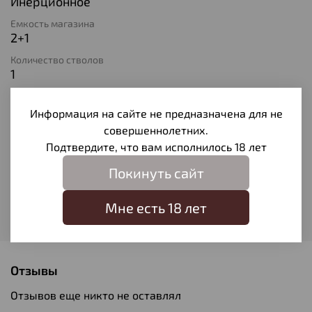
Инерционное
Емкость магазина
2+1
Количество стволов
1
Длина ствола
710
Информация на сайте не предназначена для не
совершеннолетних.
Материал ствола
Оружейная сталь
Подтвердите, что вам исполнилось 18 лет
Материал ложа
Покинуть сайт
Пластик
Мне есть 18 лет
Модель
Super Vinchi
Отзывы
Отзывов еще никто не оставлял