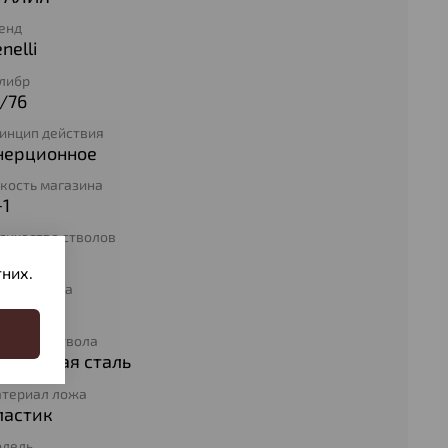
енд
nelli
либр
/76
инцип действия
нерционное
кость магазина
+1
личество стволов
1
них.
ина ствола
60/500
териал ствола
ружейная сталь
териал ложа
ластик
дель