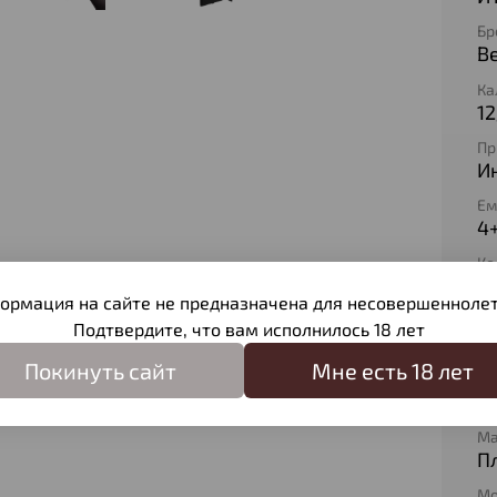
Бр
Be
Ка
12
Пр
И
Ем
4
Ко
1+
ормация на сайте не предназначена для несовершеннолет
Дл
Подтвердите, что вам исполнилось 18 лет
7
Покинуть сайт
Мне есть 18 лет
Ма
О
Ма
П
Мо