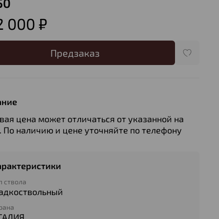
50
 000 ₽
Предзаказ
ание
вая цена может отличаться от указанной на
. По наличию и цене уточняйте по телефону
арактеристики
п ствола
ладкоствольный
рана
ТАЛИЯ