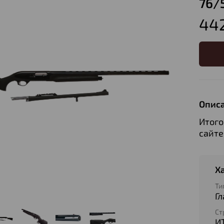
76/
442
Опис
Итого
сайте
Х
Ти
Г
Ст
И