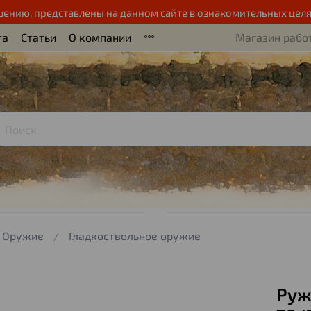
шению, представлены на данном сайте в ознакомительных целя
та
Статьи
О компании
Магазин работ
Оружие
Гладкоствольное оружие
Руж