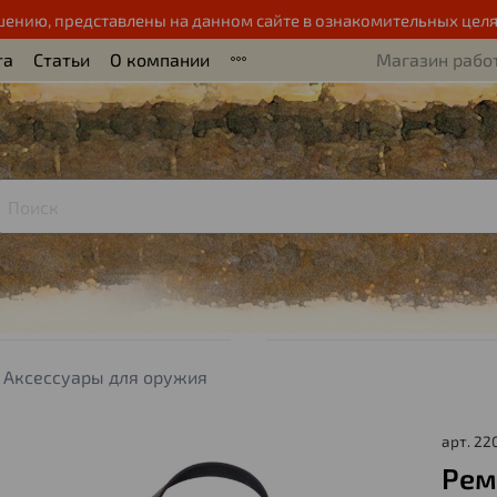
шению, представлены на данном сайте в ознакомительных целя
та
Статьи
О компании
Магазин работ
Аксессуары для оружия
арт.
22
Рем