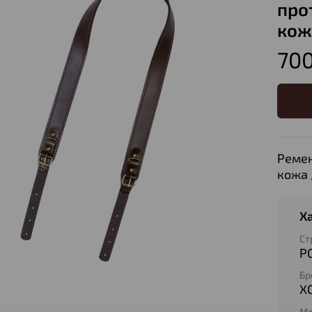
про
кож
700
Ремен
кожа 
Х
Ст
Р
Бр
Х
Ма