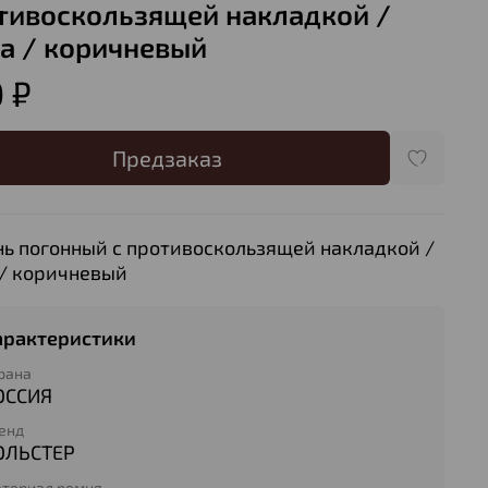
тивоскользящей накладкой /
а / коричневый
 ₽
Предзаказ
ь погонный с противоскользящей накладкой /
/ коричневый
арактеристики
рана
ОССИЯ
енд
ОЛЬСТЕР
териал ремня