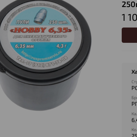
250
1 1
Х
Ст
Р
Бр
Р
Ка
6,
Ко
2