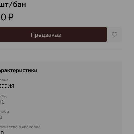
шт/бан
00 ₽
Предзаказ
арактеристики
рана
ОССИЯ
енд
ПС
либр
4
личество в упаковке
50