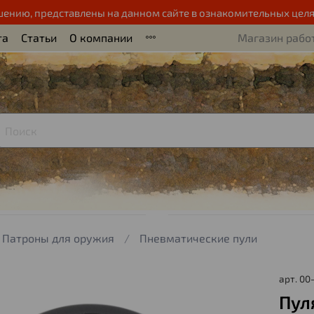
шению, представлены на данном сайте в ознакомительных целя
та
Статьи
О компании
Магазин работ
Патроны для оружия
Пневматические пули
арт.
00
Пуля