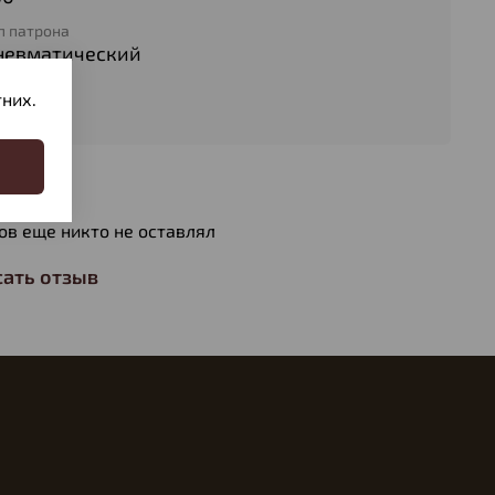
п патрона
невматический
с пули
них.
30
вы
ов еще никто не оставлял
ать отзыв