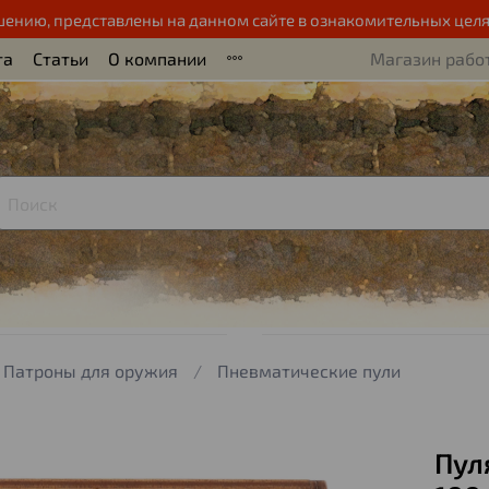
шению, представлены на данном сайте в ознакомительных целя
та
Статьи
О компании
Магазин работ
Патроны для оружия
Пневматические пули
Пуля