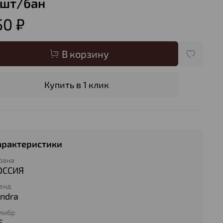
 шт/бан
50 ₽
В корзину
Купить в 1 клик
арактеристики
рана
ОССИЯ
енд
undra
либр
5