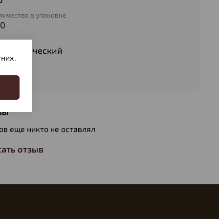
личество в упаковке
00
п патрона
невматический
них.
с пули
4
вы
ов еще никто не оставлял
ать отзыв