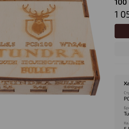
100
1 0
Х
Ст
Р
Бр
T
Ка
5,