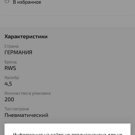
В избранное
Характеристики
Страна
ГЕРМАНИЯ
Бренд
RWS
Калибр
4,5
Количество в упаковке
200
Тип патрона
Пневматический
Вес пули
0,58
Информация на сайте не предназначена для не