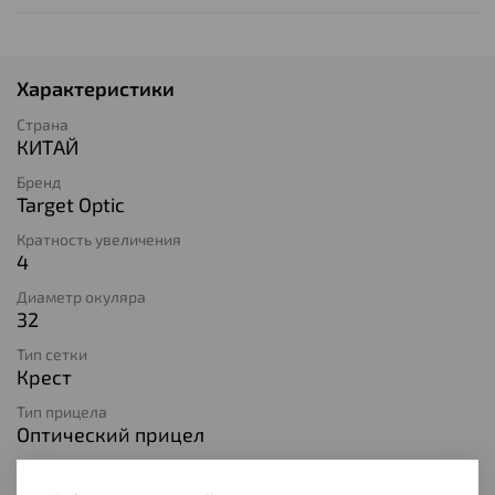
Характеристики
Страна
КИТАЙ
Бренд
Target Optic
Кратность увеличения
4
Диаметр окуляра
32
Тип сетки
Крест
Тип прицела
Оптический прицел
Тип крепления к ружью
Кольца 25,4мм