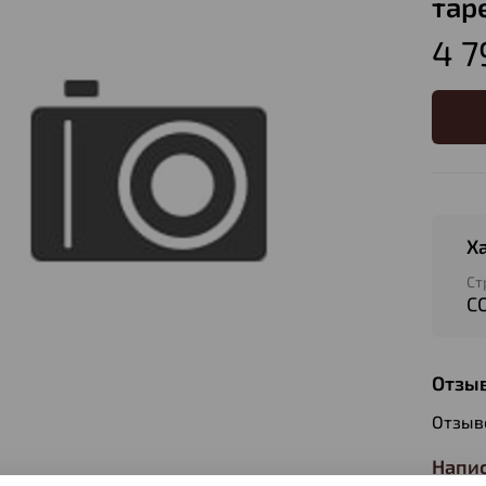
тар
4 7
Х
Ст
С
Отзы
Отзыв
Напис