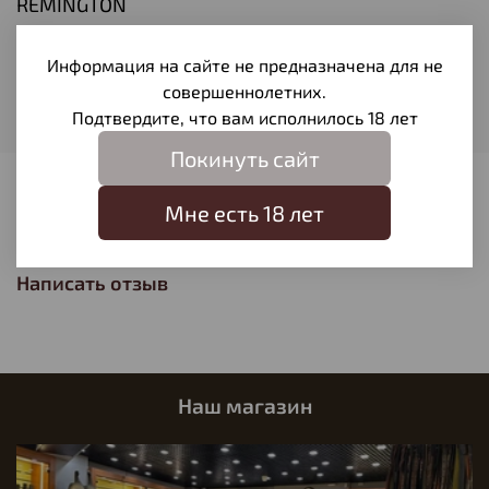
REMINGTON
обладает сильным привлекающим эффектом и может
привлечь опасных зверей.
Тип средства
Гель
Информация на сайте не предназначена для не
совершеннолетних.
На кого
Лось
Подтвердите, что вам исполнилось 18 лет
Покинуть сайт
Отзывы
Мне есть 18 лет
Отзывов еще никто не оставлял
Написать отзыв
Наш магазин