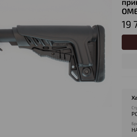
при
ОМЕ
19 
Х
Ст
Р
Бр
H