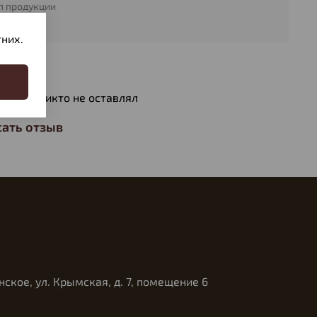
п продукции
риклад
них.
вы
ов еще никто не оставлял
ать отзыв
нское, ул. Крымская, д. 7, помещение 6