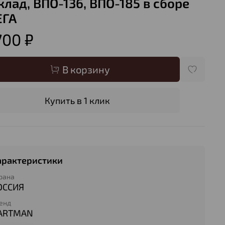
клад, ВПО-136, ВПО-185 в сборе
ГА
700 ₽
В корзину
Купить в 1 клик
арактеристики
рана
ОССИЯ
енд
ARTMAN