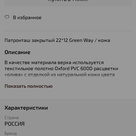
В избранное
Патронташ закрытый 22*12 Green Way / кожа
Описание
В качестве материала верха используется
текстильное полотно Oxford PVC 600D расцветки
«олива» с отделкой из натуральной кожи цвета
«бизон», благодаря чему изделия получаются
Показать полностью
влагозащитные, очень прочные и долговечные.
Внутренний слой выполнен из натурального спилок-
велюра коричневого цвета.
Характеристики
Страна
РОССИЯ
Бренд