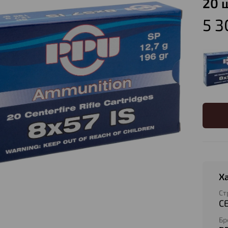
20 
5 3
Х
Ст
С
Бр