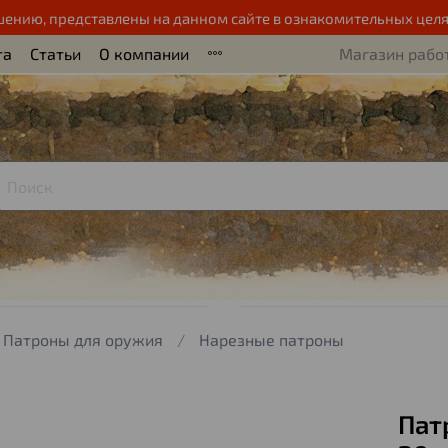
шению, представлены на данном сайте в ознакомительных целя
та
Статьи
О компании
Магазин работ
Патроны для оружия
Нарезные патроны
Патр