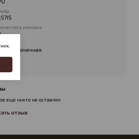
PU
либр
х57IS
личество в упаковке
0
п патрона
них.
олуоболочечная
с пули
,7
вы
ов еще никто не оставлял
ать отзыв