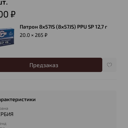
шт.
00 ₽
Патрон 8х57IS (8х57JS) PPU SP 12,7 г
20.0 × 265 ₽
Предзаказ
арактеристики
рана
ЕРБИЯ
енд