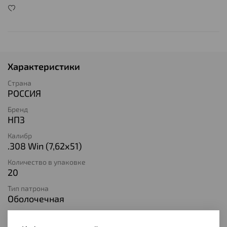
Характеристики
Страна
РОССИЯ
Бренд
НПЗ
Калибр
.308 Win (7,62х51)
Количество в упаковке
20
Тип патрона
Оболочечная
Вес пули
9,7