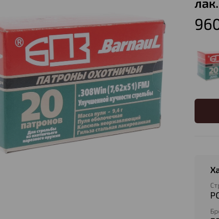
лак.
960
Х
Ст
Р
Бр