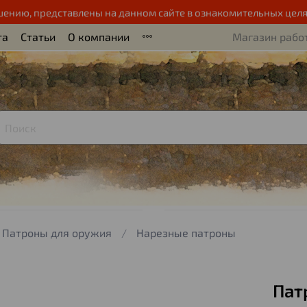
шению, представлены на данном сайте в ознакомительных целя
та
Статьи
О компании
Магазин работ
Патроны для оружия
Нарезные патроны
Пат