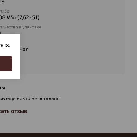
ПЗ
либр
08 Win (7,62х51)
личество в упаковке
0
п патрона
них.
болочечная
с пули
4
вы
ов еще никто не оставлял
ать отзыв