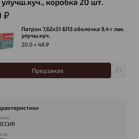
 улучш.куч., коробка 20 шт.
 ₽
Патрон 7,62х51 БПЗ оболочка 9,4 г лак.
улучш.куч.
20.0 × 48 ₽
Предзаказ
арактеристики
рана
ОССИЯ
енд