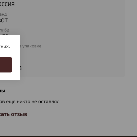
ОССИЯ
енд
ЗОТ
либр
2/70
личество в упаковке
них.
5
п патрона
робь № 3
вы
ов еще никто не оставлял
ать отзыв