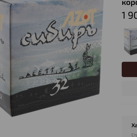
кор
1 9
Х
Ст