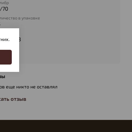
либр
2/70
личество в упаковке
5
п патрона
робь № 3
них.
с пули
6
вы
ов еще никто не оставлял
ать отзыв