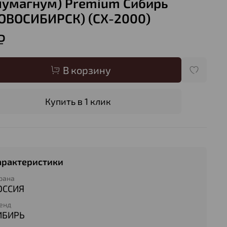
лумагнум) Premium Сибирь
НОВОСИБИРСК) (CX-2000)
₽
В корзину
Купить в 1 клик
арактеристики
рана
ОССИЯ
енд
ИБИРЬ