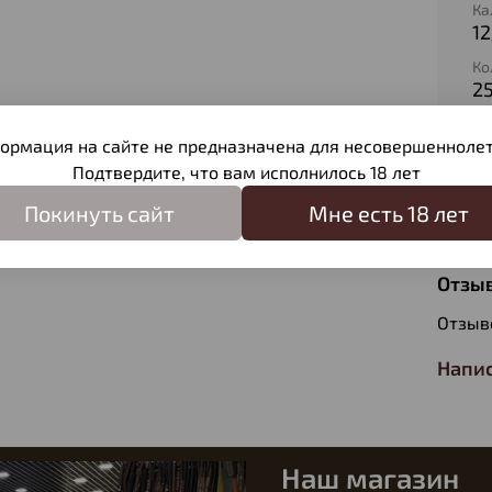
Ка
1
Ко
2
Ти
Д
ормация на сайте не предназначена для несовершеннолет
Подтвердите, что вам исполнилось 18 лет
Ве
3
Покинуть сайт
Мне есть 18 лет
Отзы
Отзыв
Напис
Наш магазин