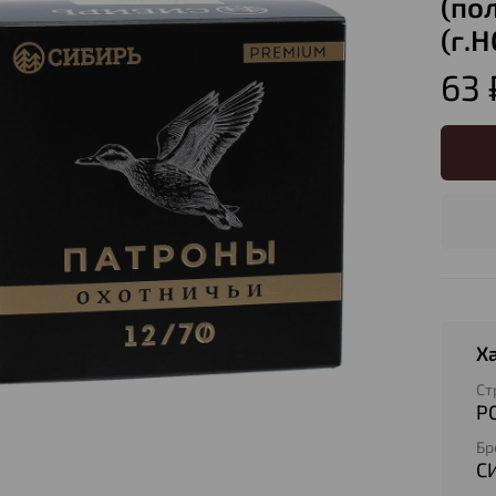
(по
(г.
63 
Х
Ст
Р
Бр
С