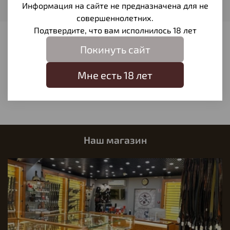
Столовые приборы
Информация на сайте не предназначена для не
твёрдости и устойчивости к коррозии.
совершеннолетних.
Подтвердите, что вам исполнилось 18 лет
Отзывы
Покинуть сайт
Отзывов еще никто не оставлял
Мне есть 18 лет
Написать отзыв
Наш магазин