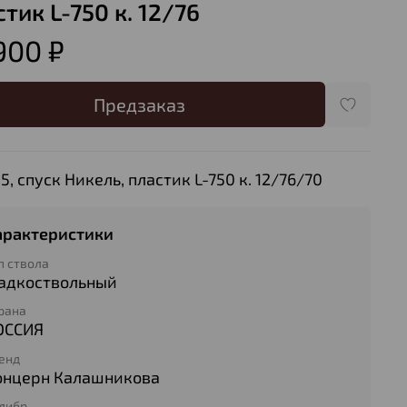
тик L-750 к. 12/76
900 ₽
Предзаказ
5, спуск Никель, пластик L-750 к. 12/76/70
арактеристики
п ствола
ладкоствольный
рана
ОССИЯ
енд
онцерн Калашникова
либр