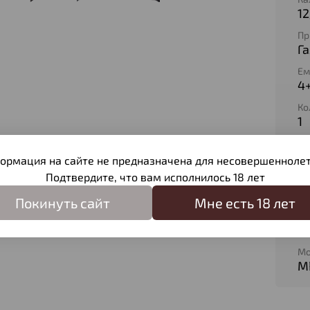
12
Пр
Г
Ем
4
Ко
1
Дл
7
ормация на сайте не предназначена для несовершеннолет
Подтвердите, что вам исполнилось 18 лет
Ма
О
Покинуть сайт
Мне есть 18 лет
Ма
П
Мо
М