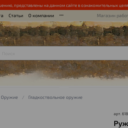
шению, представлены на данном сайте в ознакомительных целя
та
Статьи
О компании
Магазин работ
Оружие
Гладкоствольное оружие
арт.
61
Руж