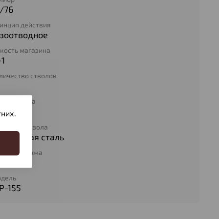
/76
инцип действия
азоотводное
кость магазина
+1
личество стволов
ина ствола
50
них.
териал ствола
ружейная сталь
териал ложа
ластик
дель
Р-155