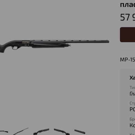
плас
57 
МР-15
Х
Ти
Г
Ст
Р
Бр
К
Ка