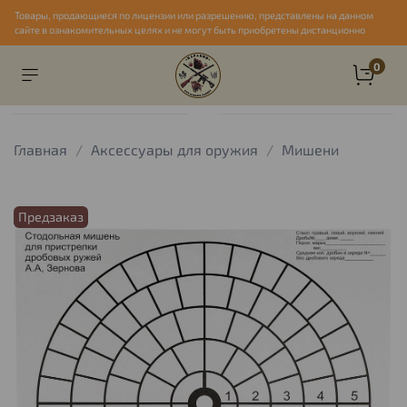
Товары, продающиеся по лицензии или разрешению, представлены на данном
сайте в ознакомительных целях и не могут быть приобретены дистанционно
0
Главная
Аксессуары для оружия
Мишени
Предзаказ