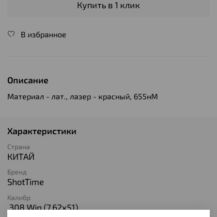
Купить в 1 клик
В избранное
Описание
Материал - лат., лазер - красный, 655нМ
Характеристики
Страна
КИТАЙ
Бренд
ShotTime
Калибр
.308 Win (7,62х51)