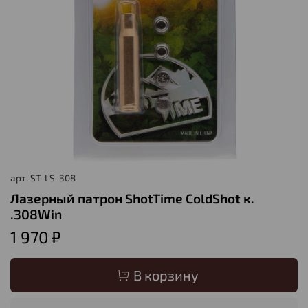
арт.
ST-LS-308
Лазерный патрон ShotTime ColdShot к.
.308Win
1 970 ₽
В корзину