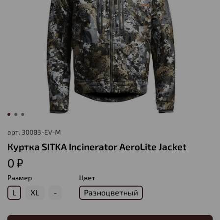
арт.
30083-EV-M
Куртка SITKA Incinerator AeroLite Jacket
0 ₽
Размер
Цвет
L
XL
-
Разноцветный