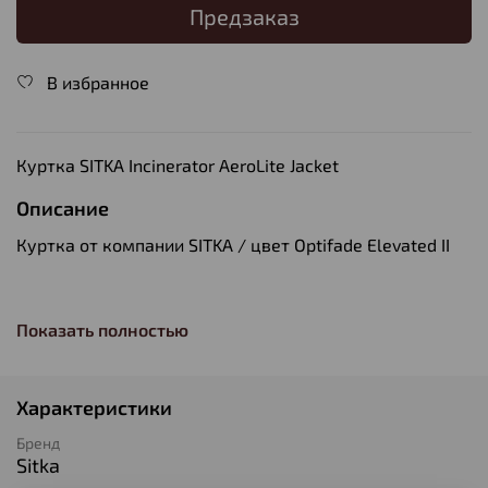
Предзаказ
В избранное
Куртка SITKA Incinerator AeroLite Jacket
Описание
Куртка от компании SITKA / цвет Optifade Elevated II
Особенности:
Показать полностью
- Синтетический утеплитель PrimaLoft® Gold с
технологией Cross Core™ согревает и сжимается не
хуже натурального пуха, но превосходит пух по
Характеристики
теплоизоляционным свойствам в мокром состоянии
Бренд
Sitka
- К легкому утеплителю (произведенному на 35% из