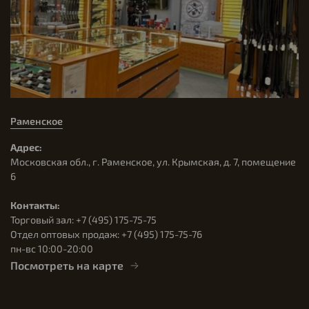
- Снабженные молнией нагрудные и боковые
карманы, а также карман для манка надежно
сохраняют принадлежности, обеспечивая к ним
легкий доступ во время пребывания на дереве
Технологии:
Раменское
- Мембрана GORE-TEX®
Адрес:
- Утеплитель PrimaLoft® Gold с технологией Cross
Московская обл., г. Раменское, ул. Крымская, д. 7, помещение
Core™ (133 г)
6
Контакты:
Торговый зал: +7 (495) 175-75-75
Отдел оптовых продаж: +7 (495) 175-75-76
пн-вс 10:00-20:00
Посмотреть на карте