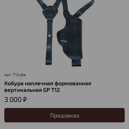
арт.
Т12уфв
Кобура наплечная формованная
вертикальная GP T12
3 000 ₽
Предзаказ