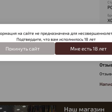
Ст
Р
Бр
Х
Ма
Тк
ормация на сайте не предназначена для несовершеннолет
Подтвердите, что вам исполнилось 18 лет
Вн
В
Покинуть сайт
Мне есть 18 лет
Отзы
Отзыв
Напис
Наш магазин