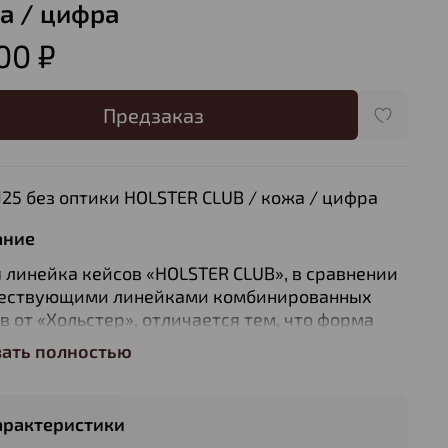
а / цифра
00 ₽
Предзаказ
125 без оптики HOLSTER CLUB / кожа / цифра
ание
 линейка кейсов «HOLSTER CLUB», в сравнении
ществующими линейками комбинированных
в от «Хольстер», отличается тем, что форма
в стала наиболее приближена к форме
зать полностью
менного оружия с увеличенной оптикой и
шен вес изделия.
арактеристики