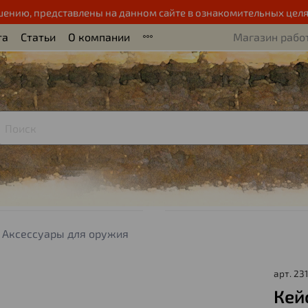
шению, представлены на данном сайте в ознакомительных целя
та
Статьи
О компании
Магазин работ
Аксессуары для оружия
арт.
231
Кей