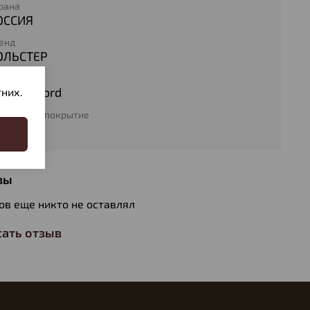
рана
ОССИЯ
енд
ОЛЬСТЕР
териал
ань Oxford
них.
утреннее покрытие
ельвет
вы
ов еще никто не оставлял
ать отзыв