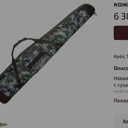
кож
6 3
Кейс 
Опис
Новая
с су
кейсо
кейсо
Пока
совре
умень
Х