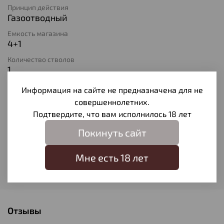
Принцип действия
Газоотводный
Емкость магазина
4+1
Количество стволов
1
Длина ствола
Информация на сайте не предназначена для не
560
совершеннолетних.
Материал ствола
Подтвердите, что вам исполнилось 18 лет
Оружейная сталь
Покинуть сайт
Материал ложа
Пластик
Мне есть 18 лет
Модель
Argo-E
Отзывы