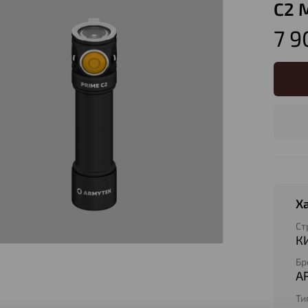
C2 
7 9
Х
Ст
К
Бр
A
Ти