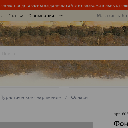
шению, представлены на данном сайте в ознакомительных целя
та
Статьи
О компании
Магазин работ
Туристическое снаряжение
Фонари
арт.
F0
Фон