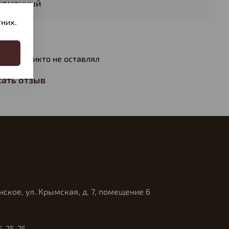
арманный
них.
вы
ов еще никто не оставлял
ать отзыв
нское, ул. Крымская, д. 7, помещение 6
5-75-75