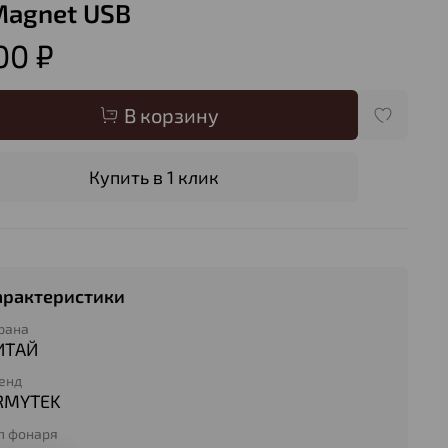
Magnet USB
00 ₽
В корзину
Купить в 1 клик
арактеристики
рана
ИТАЙ
енд
RMYTEK
п фонаря