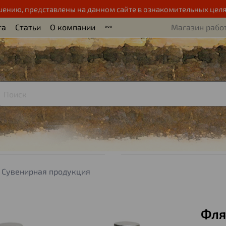
шению, представлены на данном сайте в ознакомительных целя
та
Статьи
О компании
Магазин работ
Сувенирная продукция
Фля