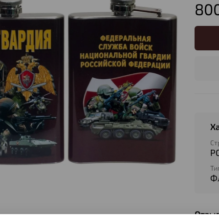
800
Х
Ст
Р
Ти
Ф
Отзы