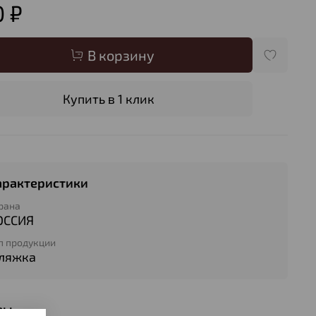
 ₽
В корзину
Купить в 1 клик
арактеристики
рана
ОССИЯ
п продукции
ляжка
вы