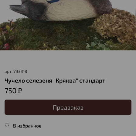
арт.
У33318
Чучело селезеня "Кряква" стандарт
750 ₽
Предзаказ
В избранное