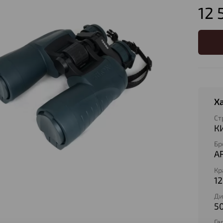
12 
Х
Ст
К
Бр
A
Кр
12
Ди
5
Га