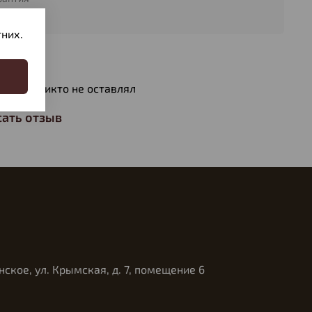
года
них.
вы
ов еще никто не оставлял
ать отзыв
нское, ул. Крымская, д. 7, помещение 6