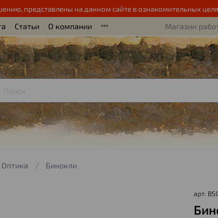
шению, представлены на данном сайте в ознакомительных целя
та
Статьи
О компании
Магазин работ
Оптика
Бинокли
арт.
BS
Бин