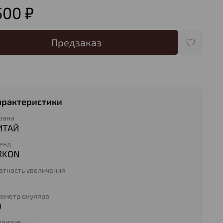
500 ₽
Предзаказ
арактеристики
рана
ИТАЙ
енд
RKON
атность увеличения
аметр окуляра
0
рантия