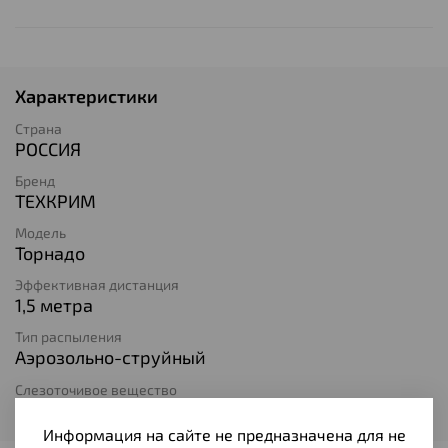
Характеристики
Страна
РОССИЯ
Бренд
ТЕХКРИМ
Модель
Торнадо
Эффективная дистанция
1,5 метра
Тип распыления
Аэрозольно-струйный
Слезоточивое вещество
OC-CS
Информация на сайте не предназначена для не