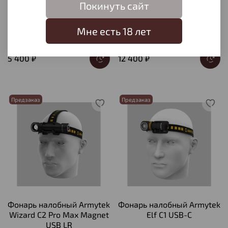
Покинуть сайт
Фонарь тактический
Фонарь налобный Armytek
Armytek Dobermann XP-L
Wizard C2 Pro Max Magnet
Мне есть 18 лет
HI
USB
5 400 ₽
12 400 ₽
Предзаказ
Предзаказ
Фонарь налобный Armytek
Фонарь налобный Armytek
Wizard C2 Pro Max Magnet
Elf C1 USB-C
USB LR