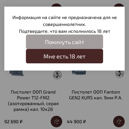
50 000 ₽
90 590 ₽
Информация на сайте не предназначена для не
совершеннолетних.
Подтвердите, что вам исполнилось 18 лет
Предзаказ
Предзаказ
Покинуть сайт
Мне есть 18 лет
Пистолет ООП Grand
Пистолет ООП Fantom
Power T12-FM2
GEN2 KURS кал. 9мм Р.А.
(азотированный, серая
рамка) кал. 10х28
92 690 ₽
44 900 ₽