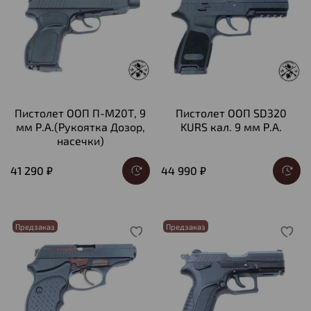
Пистолет ООП П-М20Т, 9
Пистолет ООП SD320
мм Р.А.(Рукоятка Дозор,
KURS кал. 9 мм Р.А.
насечки)
41 290 ₽
44 990 ₽
Предзаказ
Предзаказ