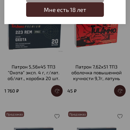
Предзаказ
Предзаказ
Мне есть 18 лет
Патрон 5,56х45 ТПЗ
Патрон 7,62х51 ТПЗ
"Охота" эксп. 4 г, г/лат.
оболочка повышенной
об/лат., коробка 20 шт.
кучности 9,7г, латунь
1 760 ₽
45 ₽
Предзаказ
Предзаказ