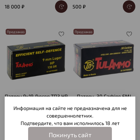
18 000 ₽
500 ₽
Предзаказ
Предзаказ
Патрон 9х19 Люгер ТПЗ HP
Патрон .30 Carbine FMJ
экспансия,г/лат, об/лат,
ТПЗ (УПЗ)., коробка 50 шт.
Информация на сайте не предназначена для не
8,7., коробка 50 шт.
совершеннолетних.
1 400 ₽
1 250 ₽
Подтвердите, что вам исполнилось 18 лет
Покинуть сайт