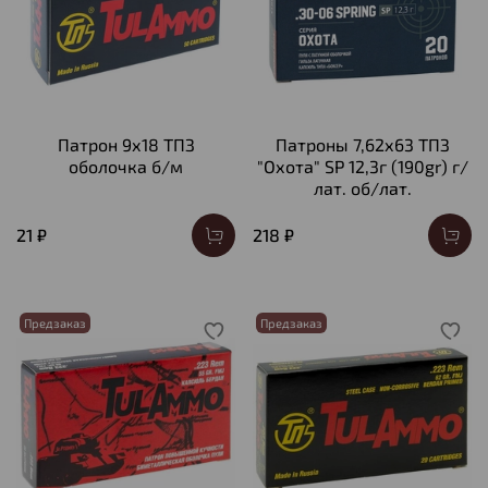
Патрон 9х18 ТПЗ
Патроны 7,62х63 ТПЗ
оболочка б/м
"Охота" SP 12,3г (190gr) г/
лат. об/лат.
21 ₽
218 ₽
Предзаказ
Предзаказ