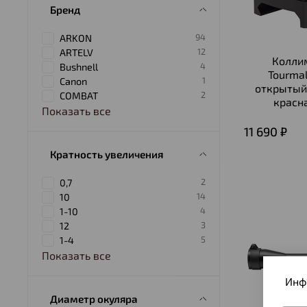
Бренд
94
ARKON
12
ARTELV
Колли
4
Bushnell
Tourmal
1
Canon
открытый
2
COMBAT
красн
Показать все
11 690 ₽
Кратность увеличения
2
0,7
14
10
4
1-10
3
12
5
1-4
Показать все
Инф
Диаметр окуляра