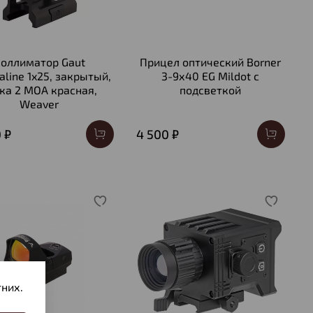
оллиматор Gaut
Прицел оптический Borner
aline 1x25, закрытый,
3-9х40 EG Mildot с
ка 2 МOA красная,
подсветкой
Weaver
 ₽
4 500 ₽
них.