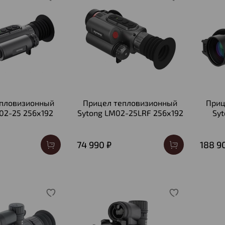
епловизионный
Прицел тепловизионный
Приц
02-25 256х192
Sytong LM02-25LRF 256х192
Sy
74 990 ₽
188 9