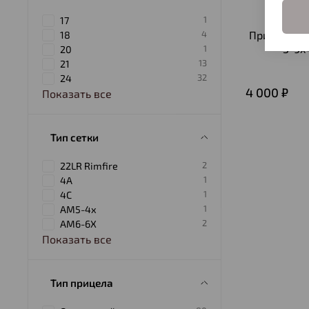
1
17
Прицел опт
4
18
3-9х
1
20
13
21
32
24
4 000 ₽
Показать все
Тип сетки
2
22LR Rimfire
1
4A
1
4С
1
AM5-4x
2
AM6-6X
Показать все
Тип прицела