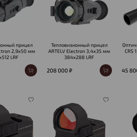
ионный прицел
Тепловизионный прицел
Оптич
ctron 2,9х50 мм
ARTELV Electron 3,4х35 мм
CRS 1
х512 LRF
384х288 LRF
208 000 ₽
45 80