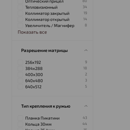
80
Оптический прицел
34
Тепловизионный
19
Коллиматор закрытый
14
Коллиматор открытый
8
Увеличитель / Магнифер
Показать все
Разрешение матрицы
9
256х192
18
384х288
2
400х300
3
640х480
5
640х512
Тип крепления к ружью
43
Планка Пикатини
44
Кольца 30мм
15