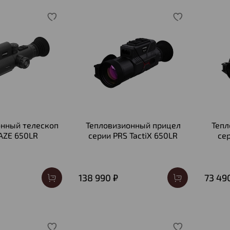
онный телескоп
Тепловизионный прицел
Тепл
AZE 650LR
серии PRS TactiX 650LR
се
138 990 ₽
73 49