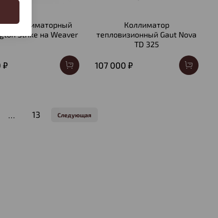
цел коллиматорный
Коллиматор
gton Strike на Weaver
тепловизионный Gaut Nova
TD 325
 ₽
107 000 ₽
13
…
Следующая