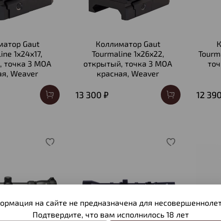
матор Gaut
Коллиматор Gaut
К
ine 1x24x17,
Tourmaline 1x26x22,
Tourm
, точка 3 МOA
открытый, точка 3 МOA
точ
ая, Weaver
красная, Weaver
13 300 ₽
12 390
ормация на сайте не предназначена для несовершеннолет
Подтвердите, что вам исполнилось 18 лет