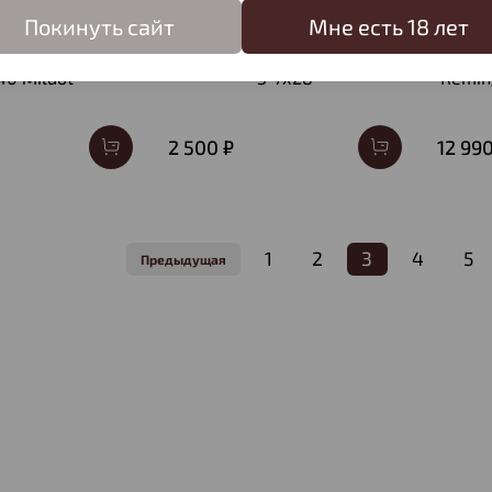
Покинуть сайт
Мне есть 18 лет
ический Borner
Прицел оптический Borner
При
40 Mildot
3-7х28
Remin
2 500 ₽
12 990
1
2
3
4
5
Предыдущая