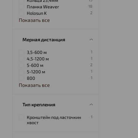
Кольца 25,4мм
18
Планка Weaver
2
Holosun K
Показать все
Мерная дистанция
1
3,5-600 м
1
4,5-1200 м
2
5-600 м
1
5-1200 м
1
800
Показать все
Тип крепления
1
Кронштейн под ласточкин
хвост