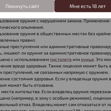
ение правил хранения и ношения оружия. Если владе
Покинуть сайт
Мне есть 18 лет
нию (например, отсутствие
сейфа
или нарушение усл
зии.
ьзование оружия с нарушением закона. Применение 
тического опьянения.
ьзование оружия в общественных местах без крайне
овленных правил.
вные преступления или административные правонару
ь, лишают ли оружия за административное правонаруш
шено с использованием
пистолета
или
ружья
. Это м
нение вреда здоровью. Также лицензия может быть 
х преступлений, не связанных напрямую с оружием.
ение состояния здоровья. Если у владельца оружия
зия может быть отозвана.
 места жительства. Если владелец оружия переезжае
щено (например, в зону с особым режимом), лицензи
вольный отказ. Владелец может сам отказаться от ли
тите продать оружие после отказа? Мы рассказывали 