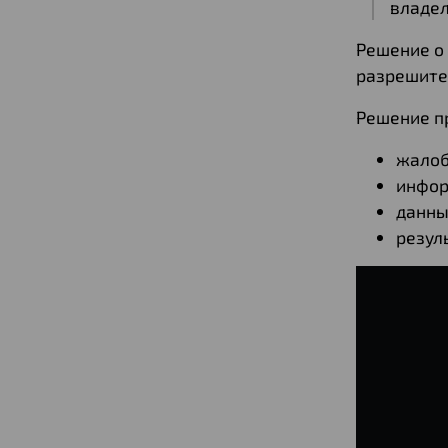
владел
Решение о
разрешите
Решение п
жалоб
инфор
данны
резул