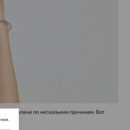
иостановлена по нескольким причинам. Вот
них.