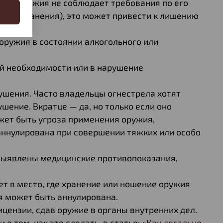
лец оружия не соблюдает требования по его
овий хранения), это может привести к лишению
оружия в состоянии алкогольного или
й необходимости или в нарушение
шения. Часто владельцы огнестрела хотят
ение. Вкратце — да, но только если оно
ожет быть угроза применения оружия,
аннулирована при совершении тяжких или особо
 выявлены медицинские противопоказания,
т в место, где хранение или ношение оружия
я может быть аннулирована.
цензии, сдав оружие в органы внутренних дел.
о том, как это сделать, в статье:
«Как легально