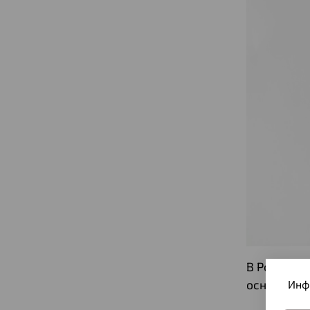
В России л
основные и
Инф