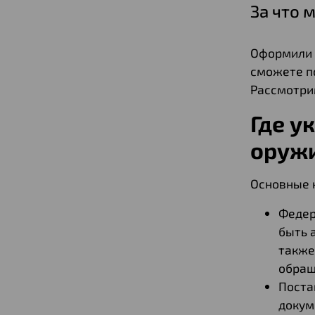
За что 
Оформили 
сможете по
Рассмотрим
Где у
оруж
Основные 
Федер
быть 
также
обращ
Поста
докум