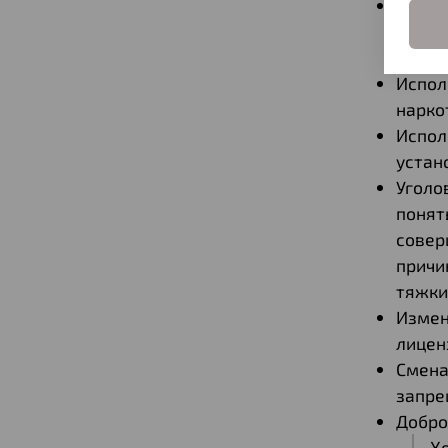
Наруш
хране
лицен
Испол
нарко
Испол
устан
Уголо
понят
совер
причи
тяжки
Измен
лицен
Смена
запре
Добро
Хо