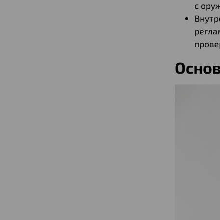
с ору
Внутр
регла
прове
Основ