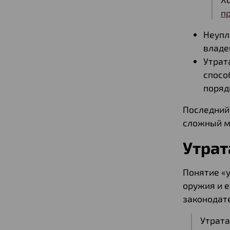
п
Неупл
владе
Утрат
спосо
поряд
Последний
сложный мо
Утрат
Понятие «у
оружия и е
законодат
Утрата